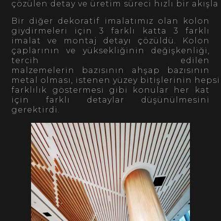
çözülen detay ve üretim süreci hızlı bir akışl
Bir diğer dekoratif imalatımız olan kolon
giydirmeleri için 3 farklı katta 3 farklı
imalat ve montaj detayı çözüldü. Kolon
çaplarının ve yüksekliğinin değişkenliği,
tercih edilen
malzemelerin bazısının ahşap bazısının
metal olması, istenen yüzey bitişlerinin heps
farklılık göstermesi gibi konular her kat
için farklı detaylar düşünülmesini
gerektirdi.