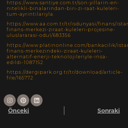
https://www.santiye.com.tr/son-yillarin-en-
nitelikli-binalarindan-biri-zi-raat-kuleleri-
tum-ayrintilariyla.
https://www.aa.com.tr/tr/isdunyasi/finans/ista
finans-merkezi-ziraat-kuleleri-projesine-
uluslararasi-odul/683356
https://www.platinonline.com/bankacilik/ista
finans-merkezindeki-ziraat-kuleleri-
alternatif-enerji-teknolojileriyle-insa-
edildi-1087152
https://dergipark.org.tr/tr/download/article-
file/165772
Önceki
Sonraki