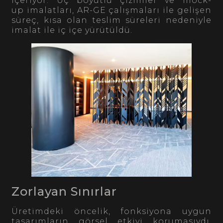
içeriyor. Üç boyutlu çizimler ve mock-
up imalatları, AR-GE çalışmaları ile gelişen
süreç, kısa olan teslim süreleri nedeniyle
imalat ile iç içe yürütüldü.
Zorlayan Sınırlar
Üretimdeki öncelik, fonksiyona uygun
tasarımların görsel etkiyi korumasıydı.