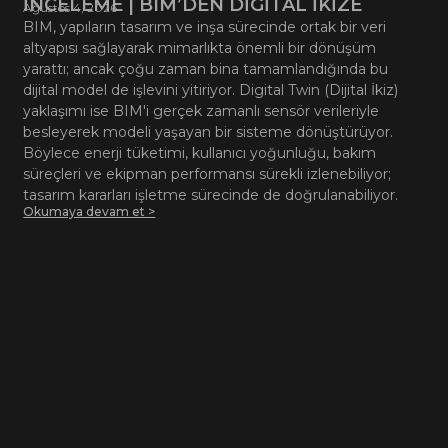
İNCELEME | BIM’DEN DİGİTAL İKİZE
Ağustos 4, 2026
BIM, yapıların tasarım ve inşa sürecinde ortak bir veri
altyapısı sağlayarak mimarlıkta önemli bir dönüşüm
yarattı; ancak çoğu zaman bina tamamlandığında bu
dijital model de işlevini yitiriyor. Digital Twin (Dijital İkiz)
yaklaşımı ise BIM'i gerçek zamanlı sensör verileriyle
besleyerek modeli yaşayan bir sisteme dönüştürüyor.
Böylece enerji tüketimi, kullanıcı yoğunluğu, bakım
süreçleri ve ekipman performansı sürekli izlenebiliyor;
tasarım kararları işletme sürecinde de doğrulanabiliyor.
Okumaya devam et >