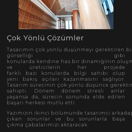
Çok Yönlü Çözümler
Tasarımın çok yönlü düşünmeyi gerektiren bir s
görselliği gibi
konularda kendine has bir dinamiğinin oluşm
ve üreticilerin her projede
farklı bazı konularda bilgi sahibi olup
yeni bakış açıları kazanmasını sağlıyor.
Tasarım sürecinin çok yönlü düşünce gerektir
sahipti. Dönem dönem stresli anlar
yaşansa da, sürecin sonunda elde edilen
başarı herkesi mutlu etti.
Yazımızın ikinci bölümünde tasarımcı arkadaşl
çıkan sorunlar ve bu sorunlarla başa
çıkma çabalarımızı aktaracak.