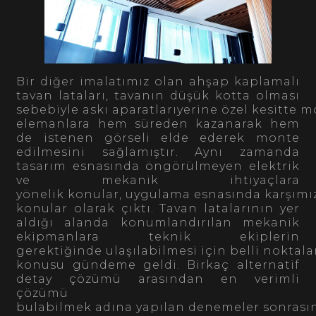
Bir diğer imalatımız olan ahşap kaplamalı
tavan lataları, tavanın düşük kotta olması
sebebiyle askı aparatlarıyerine özel kesitte 
elemanlara hem süreden kazanarak hem
de istenen görseli elde ederek monte
edilmesini sağlamıştır. Aynı zamanda
tasarım esnasında öngörülmeyen elektrik
ve mekanik ihtiyaçlara
yönelik konular, uygulama esnasında karşımı
konular olarak çıktı. Tavan latalarının yer
aldığı alanda konumlandırılan mekanik
ekipmanlara teknik ekiplerin
gerektiğinde ulaşılabilmesi için belli nokta
konusu gündeme geldi. Birkaç alternatif
detay çözümü arasından en verimli
çözümü
bulabilmek adına yapılan denemeler sonrası