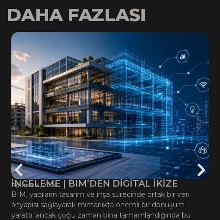
DAHA FAZLASI
İNCELEME | BIM’DEN DİGİTAL İKİZE
Ağustos 4, 2026
BIM, yapıların tasarım ve inşa sürecinde ortak bir veri
altyapısı sağlayarak mimarlıkta önemli bir dönüşüm
yarattı; ancak çoğu zaman bina tamamlandığında bu