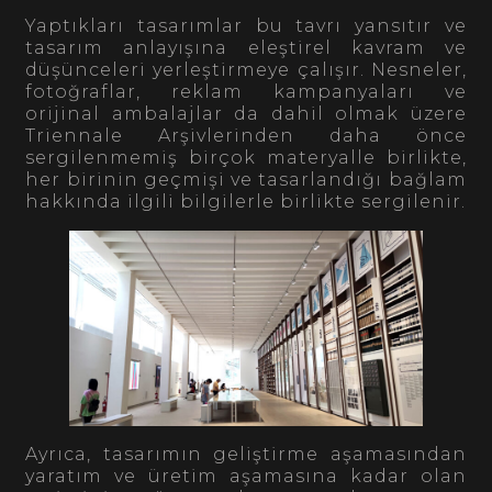
Yaptıkları tasarımlar bu tavrı yansıtır ve
tasarım anlayışına eleştirel kavram ve
düşünceleri yerleştirmeye çalışır. Nesneler,
fotoğraflar, reklam kampanyaları ve
orijinal ambalajlar da dahil olmak üzere
Triennale Arşivlerinden daha önce
sergilenmemiş birçok materyalle birlikte,
her birinin geçmişi ve tasarlandığı bağlam
hakkında ilgili bilgilerle birlikte sergilenir.
Ayrıca, tasarımın geliştirme aşamasından
yaratım ve üretim aşamasına kadar olan