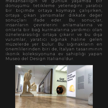
mekânsallığın ve günlük yaşamda bir
dönüşümü tetikleme yeteneğini yaratıcı
bir biçimde ortaya koymaya çalışırken,
ortaya çıkan yansımalar dikkate değer
sonuçları ifade eder. Bu sonuçlar,
insanların çevrelerini anlamalarına ve
onlarla bir bağ kurmalarına yardımcı olan
öznelerarasılığı ortaya çıkarır ve bu dışa
vurumlar, yaratıcı sığınak haline gelen
müzelerde yer bulur. Bu sığınakların en
önemlilerinden biri de, İtalyan tasarımının
ikonik koleksiyonuna ev sahipliği yapan
Museo del Design Italiano’dur.