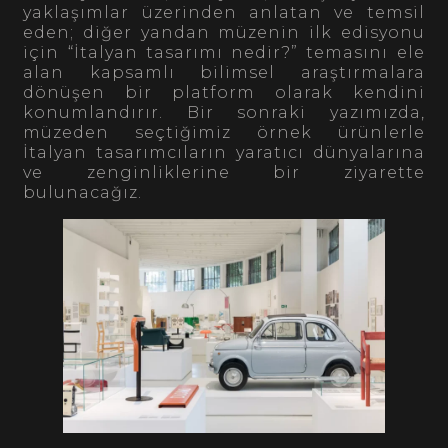
yaklaşımlar üzerinden anlatan ve temsil
eden; diğer yandan müzenin ilk edisyonu
için “İtalyan tasarımı nedir?” temasını ele
alan kapsamlı bilimsel araştırmalara
dönüşen bir platform olarak kendini
konumlandırır. Bir sonraki yazımızda,
müzeden seçtiğimiz örnek ürünlerle
İtalyan tasarımcıların yaratıcı dünyalarına
ve zenginliklerine bir ziyarette
bulunacağız.