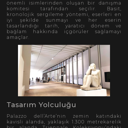
önemli isimlerinden oluşan bir danışma
komitesi tarafından seçilir. Basit,
kronolojik sergileme yöntemi, eserleri en
iyi şekilde sunmayı ve her eserin
tasarlandığı tarih, yaratıcı dönem ve
bağlam hakkında içgörüler sağlamayı
amaçlar.
Tasarım Yolculuğu
Palazzo dell’Arte’nin zemin katındaki
kavisli alanda, yaklaşık 1.300 metrekarelik
bir alanda Triennale Koleksiyonu’ndaki