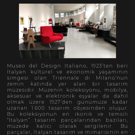
Museo del Design Italiano, 1923’ten beri
İtalyan kültürel ve ekonomik yaşamının
simgesi olan Triennale di Milano’nun
zemin katında yer alan bir tasarım
müzesidir. Müzenin koleksiyonu, mobilya,
aksesuar ve elektronik eşyalar da dahil
olmak üzere 1927’den günümüze kadar
uzanan 1.600 tasarım objesinden oluşur.
Bu koleksiyonun en ikonik ve temsili
“İtalyan” tasarım parçalarından bazıları,
müzede kalıcı olarak sergilenir. Bu
parçalar, İtalyan tasarım ve mimarisinin en