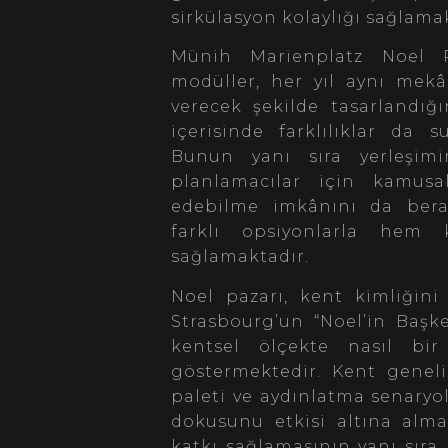
sirkülasyon kolaylığı sağlama
Münih Marienplatz Noel Paz
modüller, her yıl aynı mekâ
verecek şekilde tasarlandığ
içerisinde farklılıklar da 
Bunun yanı sıra yerleşimi
planlamacılar için kamusal
edebilme imkânını da berab
farklı opsiyonlarla hem 
sağlamaktadır.
Noel pazarı, kent kimliğini
Strasbourg’un “Noel’in Başk
kentsel ölçekte nasıl bi
göstermektedir. Kent geneli
paleti ve aydınlatma senaryol
dokusunu etkisi altına alma
katkı sağlamasının yanı sıra