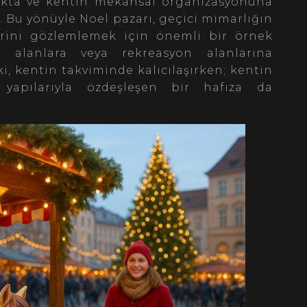
akta ve kentin mekânsal organizasyonuna
 Bu yönüyle Noel pazarı, geçici mimarlığın
erini gözlemlemek için önemli bir örnek
l alanlara veya rekreasyon alanlarına
, kentin takviminde kalıcılaşırken; kentin
yapılarıyla özdeşleşen bir hafıza da