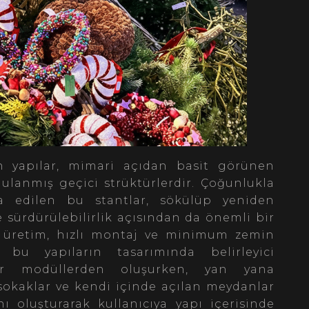
an yapılar, mimari açıdan basit görünen
ulanmış geçici strüktürlerdir. Çoğunlukla
a edilen bu stantlar, sökülüp yeniden
e sürdürülebilirlik açısından da önemli bir
r üretim, hızlı montaj ve minimum zemin
, bu yapıların tasarımında belirleyici
zer modüllerden oluşurken, yan yana
 sokaklar ve kendi içinde açılan meydanlar
ı oluşturarak kullanıcıya yapı içerisinde