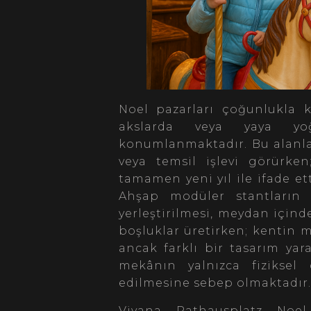
Noel pazarları çoğunlukla k
akslarda veya yaya yo
konumlanmaktadır. Bu alanla
veya temsil işlevi görürke
tamamen yeni yıl ile ifade et
Ahşap modüler stantların 
yerleştirilmesi, meydan içind
boşluklar üretirken; kentin
ancak farklı bir tasarım ya
mekânın yalnızca fiziksel 
edilmesine sebep olmaktadır.
Viyana Rathausplatz Noe