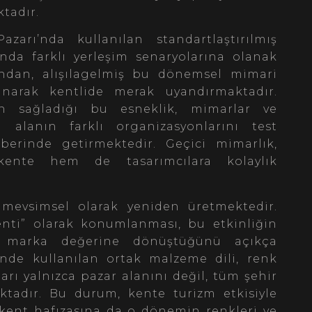
ktadır.
arı’nda kullanılan standartlaştırılmış
nda farklı yerleşim senaryolarına olanak
ından, alışılagelmiş bu dönemsel mimari
sunarak kentlide merak uyandırmaktadır.
n sağladığı bu esneklik, mimarlar ve
 alanın farklı organizasyonlarını test
erinde getirmektedir. Geçici mimarlık,
kente hem de tasarımcılara kolaylık
 mevsimsel olarak yeniden üretmektedir.
enti” olarak konumlanması, bu etkinliğin
r marka değerine dönüştüğünü açıkça
nde kullanılan ortak malzeme dili, renk
arı yalnızca pazar alanını değil, tüm şehir
ktadır. Bu durum, kente turizm etkisiyle
 kent hafızasına da o dönemin renkleri ve