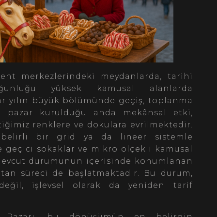
ent merkezlerindeki meydanlarda, tarihi
ğunluğu yüksek kamusal alanlarda
r yılın büyük bölümünde geçiş, toplanma
n; pazar kurulduğu anda mekânsal etki,
tiğimiz renklere ve dokulara evrilmektedir.
belirli bir grid ya da lineer sistemle
e geçici sokaklar ve mikro ölçekli kamusal
 mevcut durumunun içerisinde konumlanan
ratan süreci de başlatmaktadır. Bu durum,
değil, işlevsel olarak da yeniden tarif
l Pazarı, bu dönüşümün en belirgin