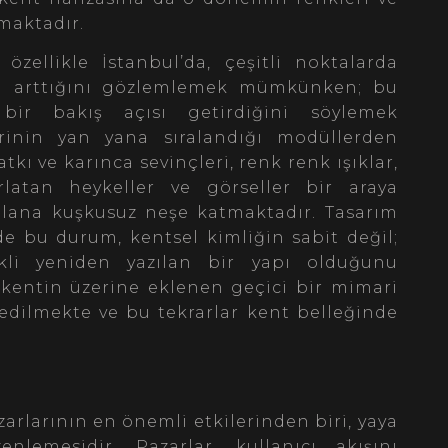
kmaktadır.
zellikle İstanbul’da, çeşitli noktalarda
nın arttığını gözlemlemek mümkünken; bu
bir bakış açısı getirdiğini söylemek
rinin yan yana sıralandığı modüllerden
tkı ve karınca sevinçleri, renk renk ışıklar,
ırlatan heykeller ve görseller bir araya
 alana kuşkusuz neşe katmaktadır. Tasarım
de bu durum, kentsel kimliğin sabit değil;
kli yeniden yazılan bir yapı olduğunu
 kentin üzerine eklenen geçici bir mimari
 edilmekte ve bu tekrarlar kent belleğinde
arlarının en önemli etkilerinden biri, yaya
enlemesidir. Pazarlar, kullanıcı akışını