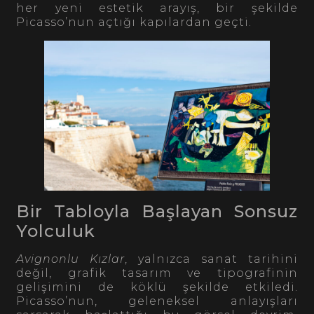
her yeni estetik arayış, bir şekilde
Picasso’nun açtığı kapılardan geçti.
Bir Tabloyla Başlayan Sonsuz
Yolculuk
Avignonlu Kızlar
, yalnızca sanat tarihini
değil, grafik tasarım ve tipografinin
gelişimini de köklü şekilde etkiledi.
Picasso’nun, geleneksel anlayışları