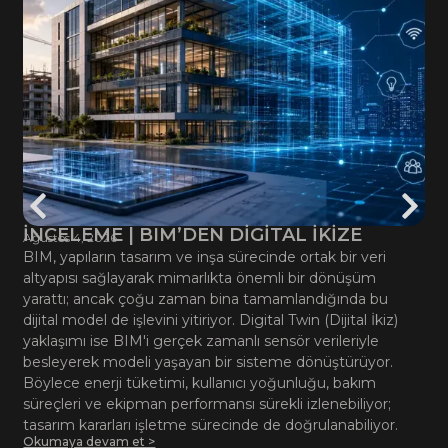
İNCELEME | BIM’DEN DİGİTAL İKİZE
Ağustos 4, 2026
BIM, yapıların tasarım ve inşa sürecinde ortak bir veri
altyapısı sağlayarak mimarlıkta önemli bir dönüşüm
yarattı; ancak çoğu zaman bina tamamlandığında bu
dijital model de işlevini yitiriyor. Digital Twin (Dijital İkiz)
yaklaşımı ise BIM'i gerçek zamanlı sensör verileriyle
besleyerek modeli yaşayan bir sisteme dönüştürüyor.
Böylece enerji tüketimi, kullanıcı yoğunluğu, bakım
süreçleri ve ekipman performansı sürekli izlenebiliyor;
tasarım kararları işletme sürecinde de doğrulanabiliyor.
Okumaya devam et >