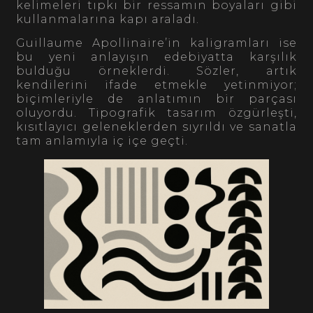
kelimeleri tıpkı bir ressamın boyaları gibi
kullanmalarına kapı araladı.
Guillaume Apollinaire’in kaligramları ise
bu yeni anlayışın edebiyatta karşılık
bulduğu örneklerdi. Sözler, artık
kendilerini ifade etmekle yetinmiyor;
biçimleriyle de anlatımın bir parçası
oluyordu. Tipografik tasarım özgürleşti,
kısıtlayıcı geleneklerden sıyrıldı ve sanatla
tam anlamıyla iç içe geçti.