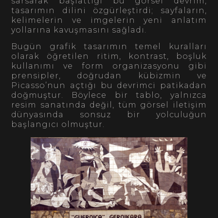
sarsarak başlattığı bu görsel devrim,
tasarımın dilini özgürleştirdi; sayfaların,
kelimelerin ve imgelerin yeni anlatım
yollarına kavuşmasını sağladı.
Bugün grafik tasarımın temel kuralları
olarak öğretilen ritim, kontrast, boşluk
kullanımı ve form organizasyonu gibi
prensipler, doğrudan kübizmin ve
Picasso’nun açtığı bu devrimci patikadan
doğmuştur. Böylece bir tablo, yalnızca
resim sanatında değil, tüm görsel iletişim
dünyasında sonsuz bir yolculuğun
başlangıcı olmuştur.