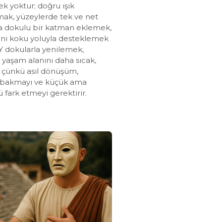
k yoktur; doğru ışık
mak, yüzeylerde tek ve net
ra dokulu bir katman eklemek,
ni koku yoluyla desteklemek
Y dokularla yenilemek,
 yaşam alanını daha sıcak,
r; çünkü asıl dönüşüm,
n bakmayı ve küçük ama
 fark etmeyi gerektirir.