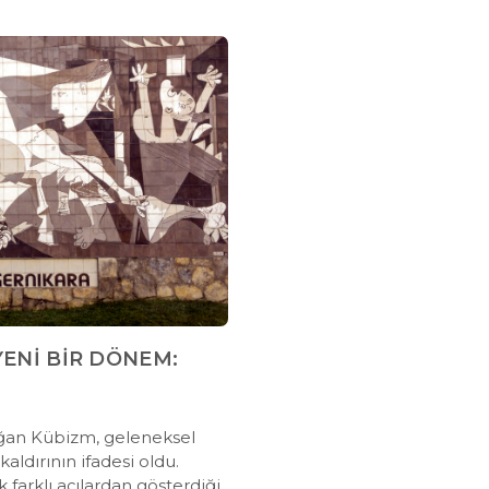
YENİ BİR DÖNEM:
ğan Kübizm, geleneksel
kaldırının ifadesi oldu.
 farklı açılardan gösterdiği