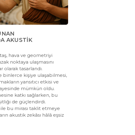
YUNAN
A AKUSTİK
 taş, hava ve geometriyi
uzak noktaya ulaşmasını
r olarak tasarlandı.
le binlerce kişiye ulaşabilmesi,
akların yansıtıcı etkisi ve
sayesinde mümkün oldu.
esine katkı sağlarken, bu
tliği de güçlendirdi.
le bu mirası taklit etmeye
ların akustik zekâsı hâlâ eşsiz