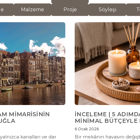
de
Malzeme
Proje
Söyleşi
T
AM MİMARİSİNİN
İNCELEME | 5 ADIM
TUĞLA
MİNİMAL BÜTÇEYLE
6 Ocak 2026
alnızca kanalları ve dar
Bir mekânın havasını değişt