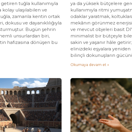
a getiren tuğla kullanımıyla
ya da yüksek bütçelere gere
a kolay ulaşılabilen ve
kullanımıyla ritmi yumuşat
uğla, zamanla kentin ortak
odaklar yaratmak, koltukla
ri, dokusu ve dayanıklılığıyla
mekânın görünmez enerjisi
şturmuştur. Bugün şehrin
ve mevcut objeleri basit DI
emli unsurlardan biri,
minimalist bir bütçeyle bile
ntin hafızasına dönüşen bu
sakin ve yaşanır hâle getiri
elinizdeki eşyalara yenide
bilinçli dokunuşların gücünü
Okumaya devam et »