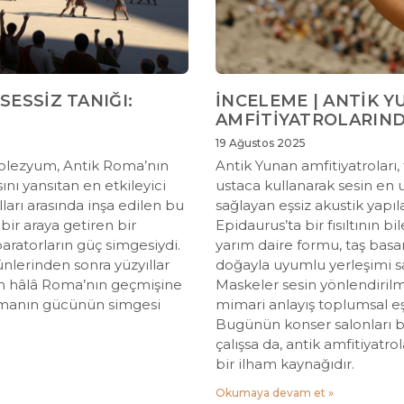
SESSİZ TANIĞI:
İNCELEME | ANTİK 
AMFİTİYATROLARIND
19 Ağustos 2025
Kolezyum, Antik Roma’nın
Antik Yunan amfitiyatroları,
ı yansıtan en etkileyici
ustaca kullanarak sesin en 
lları arasında inşa edilen bu
sağlayan eşsiz akustik yapıla
bir araya getiren bir
Epidaurus’ta bir fısıltının bi
atorların güç simgesiydi.
yarım daire formu, taş basam
nlerinden sonra yüzyıllar
doğayla uyumlu yerleşimi 
ün hâlâ Roma’nın geçmişine
Maskeler sesin yönlendirilm
 zamanın gücünün simgesi
mimari anlayış toplumsal eşi
Bugünün konser salonları bi
çalışsa da, antik amfitiyatro
bir ilham kaynağıdır.
Okumaya devam et »