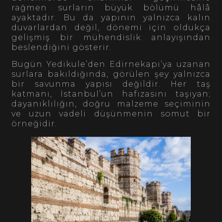
rağmen surların büyük bölümü hâlâ
ayaktadır. Bu da yapının yalnızca kalın
duvarlardan değil, dönemi için oldukça
gelişmiş bir mühendislik anlayışından
beslendiğini gösterir.
Bugün Yedikule’den Edirnekapı’ya uzanan
surlara bakıldığında, görülen şey yalnızca
bir savunma yapısı değildir. Her taş
katmanı, İstanbul’un hafızasını taşıyan;
dayanıklılığın, doğru malzeme seçiminin
ve uzun vadeli düşünmenin somut bir
örneğidir.