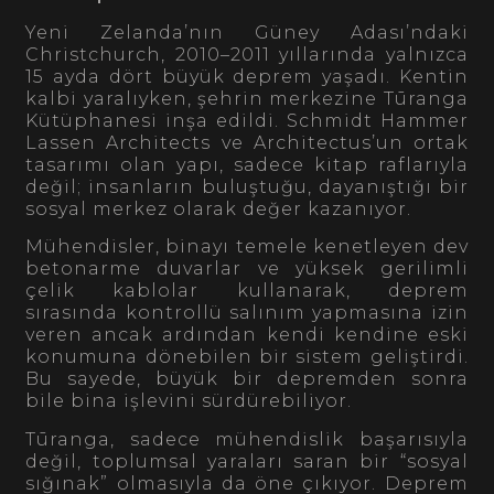
Yeni Zelanda’nın Güney Adası’ndaki
Christchurch, 2010–2011 yıllarında yalnızca
15 ayda dört büyük deprem yaşadı. Kentin
kalbi yaralıyken, şehrin merkezine Tūranga
Kütüphanesi inşa edildi. Schmidt Hammer
Lassen Architects ve Architectus’un ortak
tasarımı olan yapı, sadece kitap raflarıyla
değil; insanların buluştuğu, dayanıştığı bir
sosyal merkez olarak değer kazanıyor.
Mühendisler, binayı temele kenetleyen dev
betonarme duvarlar ve yüksek gerilimli
çelik kablolar kullanarak, deprem
sırasında kontrollü salınım yapmasına izin
veren ancak ardından kendi kendine eski
konumuna dönebilen bir sistem geliştirdi.
Bu sayede, büyük bir depremden sonra
bile bina işlevini sürdürebiliyor.
Tūranga, sadece mühendislik başarısıyla
değil, toplumsal yaraları saran bir “sosyal
sığınak” olmasıyla da öne çıkıyor. Deprem