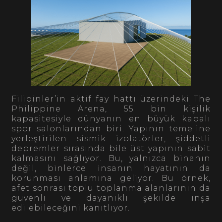
Filipinler’in aktif fay hattı üzerindeki The
Philippine Arena, 55 bin kişilik
kapasitesiyle dünyanın en büyük kapalı
spor salonlarından biri. Yapının temeline
yerleştirilen sismik izolatörler, şiddetli
depremler sırasında bile üst yapının sabit
kalmasını sağlıyor. Bu, yalnızca binanın
değil, binlerce insanın hayatının da
korunması anlamına geliyor. Bu örnek,
afet sonrası toplu toplanma alanlarının da
güvenli ve dayanıklı şekilde inşa
edilebileceğini kanıtlıyor.