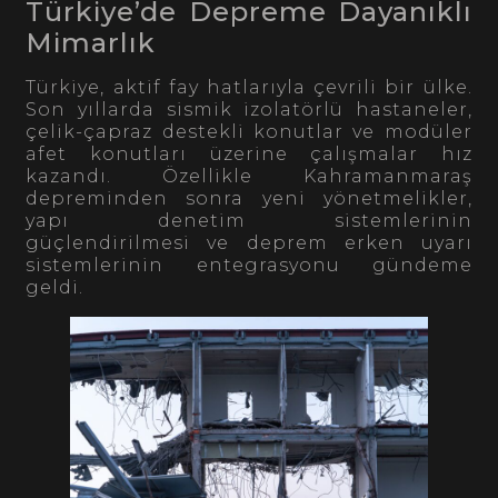
Türkiye’de Depreme Dayanıklı
Mimarlık
Türkiye, aktif fay hatlarıyla çevrili bir ülke.
Son yıllarda sismik izolatörlü hastaneler,
çelik-çapraz destekli konutlar ve modüler
afet konutları üzerine çalışmalar hız
kazandı. Özellikle Kahramanmaraş
depreminden sonra yeni yönetmelikler,
yapı denetim sistemlerinin
güçlendirilmesi ve deprem erken uyarı
sistemlerinin entegrasyonu gündeme
geldi.