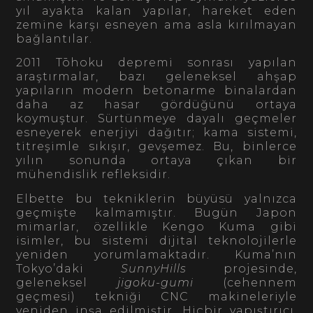
yıl ayakta kalan yapılar, hareket eden
zemine karşı esneyen ama asla kırılmayan
bağlantılar.
2011 Tōhoku depremi sonrası yapılan
araştırmalar, bazı geleneksel ahşap
yapıların modern betonarme binalardan
daha az hasar gördüğünü ortaya
koymuştur. Sürtünmeye dayalı geçmeler
esneyerek enerjiyi dağıtır; kama sistemi,
titreşimle sıkışır, gevşemez. Bu, binlerce
yılın sonunda ortaya çıkan bir
mühendislik refleksidir.
Elbette bu tekniklerin büyüsü yalnızca
geçmişte kalmamıştır. Bugün Japon
mimarlar, özellikle Kengo Kuma gibi
isimler, bu sistemi dijital teknolojilerle
yeniden yorumlamaktadır. Kuma’nın
Tokyo’daki
SunnyHills
projesinde,
geleneksel
jigoku-gumi
(cehennem
geçmesi) tekniği CNC makineleriyle
yeniden inşa edilmiştir. Hiçbir yapıştırıcı,