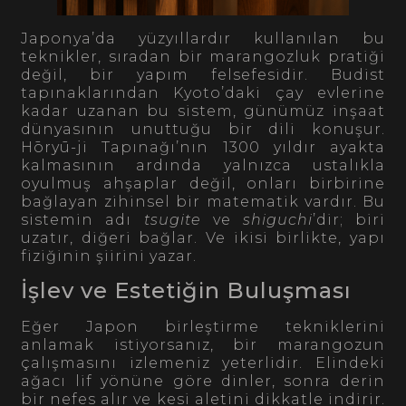
Japonya’da yüzyıllardır kullanılan bu
teknikler, sıradan bir marangozluk pratiği
değil, bir yapım felsefesidir. Budist
tapınaklarından Kyoto’daki çay evlerine
kadar uzanan bu sistem, günümüz inşaat
dünyasının unuttuğu bir dili konuşur.
Hōryū-ji Tapınağı’nın 1300 yıldır ayakta
kalmasının ardında yalnızca ustalıkla
oyulmuş ahşaplar değil, onları birbirine
bağlayan zihinsel bir matematik vardır. Bu
sistemin adı
tsugite
ve
shiguchi
’dir; biri
uzatır, diğeri bağlar. Ve ikisi birlikte, yapı
fiziğinin şiirini yazar.
İşlev ve Estetiğin Buluşması
Eğer Japon birleştirme tekniklerini
anlamak istiyorsanız, bir marangozun
çalışmasını izlemeniz yeterlidir. Elindeki
ağacı lif yönüne göre dinler, sonra derin
bir nefes alır ve kesi aletini dikkatle indirir.