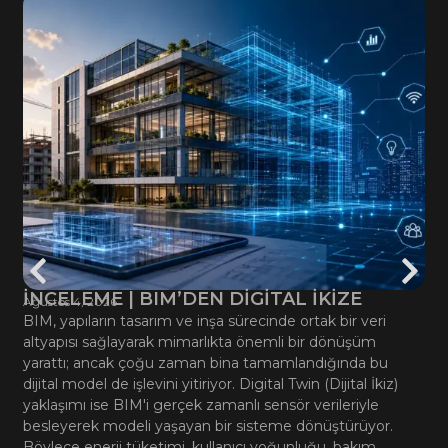
İNCELEME | BIM’DEN DİGİTAL İKİZE
Ağustos 4, 2026
BIM, yapıların tasarım ve inşa sürecinde ortak bir veri
altyapısı sağlayarak mimarlıkta önemli bir dönüşüm
yarattı; ancak çoğu zaman bina tamamlandığında bu
dijital model de işlevini yitiriyor. Digital Twin (Dijital İkiz)
yaklaşımı ise BIM'i gerçek zamanlı sensör verileriyle
besleyerek modeli yaşayan bir sisteme dönüştürüyor.
Böylece enerji tüketimi, kullanıcı yoğunluğu, bakım