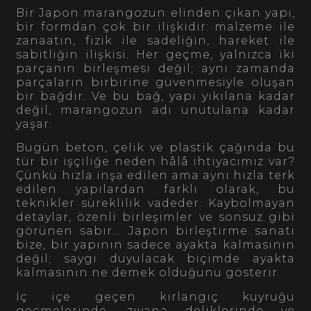
Bir Japon marangozun elinden çıkan yapı,
bir formdan çok bir ilişkidir: malzeme ile
zanaatın, fizik ile sadeliğin, hareket ile
sabitliğin ilişkisi. Her geçme, yalnızca iki
parçanın birleşmesi değil; aynı zamanda
parçaların birbirine güvenmesiyle oluşan
bir bağdır. Ve bu bağ, yapı yıkılana kadar
değil, marangozun adı unutulana kadar
yaşar.
Bugün beton, çelik ve plastik çağında bu
tür bir işçiliğe neden hâlâ ihtiyacımız var?
Çünkü hızla inşa edilen ama aynı hızla terk
edilen yapılardan farklı olarak, bu
teknikler süreklilik vadeder. Kaybolmayan
detaylar, özenli birleşimler ve sonsuz gibi
görünen sabır… Japon birleştirme sanatı
bize, bir yapının sadece ayakta kalmasının
değil; saygı duyulacak biçimde ayakta
kalmasının ne demek olduğunu gösterir.
İç içe geçen kırlangıç kuyruğu
geçmelerinde, zıvana deliklerinde ve