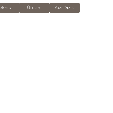
eknik
Üretim
Yazı Dizisi