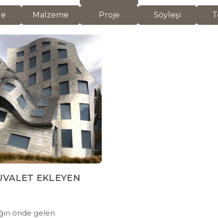
de
Malzeme
Proje
Söyleşi
T
UVALET EKLEYEN
ğın önde gelen