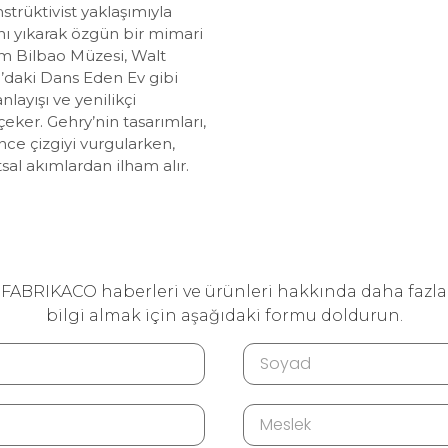
strüktivist yaklaşımıyla
nı yıkarak özgün bir mimari
m Bilbao Müzesi, Walt
’daki Dans Eden Ev gibi
nlayışı ve yenilikçi
eker. Gehry’nin tasarımları,
nce çizgiyi vurgularken,
al akımlardan ilham alır.
FABRIKACO haberleri ve ürünleri hakkında daha fazla
bilgi almak için aşağıdaki formu doldurun.