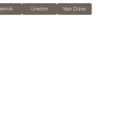
eknik
Üretim
Yazı Dizisi