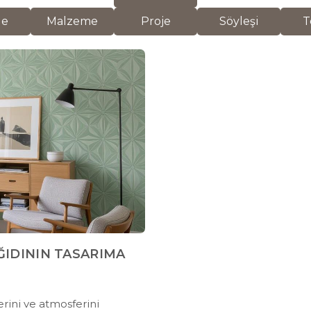
de
Malzeme
Proje
Söyleşi
T
ĞIDININ TASARIMA
rini ve atmosferini