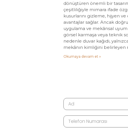
dönüştüren önemli bir tasarı
çeşitliliğiyle mimara ifade ö
kusurlarını gizleme, hijyen ve d
avantajlar sağlar. Ancak doğ
uygulama ve mekânsal uyum ö
görsel karmaşa veya teknik sor
nedenle duvar kağıdı, yalnızca
mekânın kimliğini belirleyen m
Okumaya devam et »