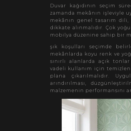
Duvar kağıdının seçim sürec
zamanda mekânın işleviyle uy
mekânın genel tasarım dili, 
dikkate alınmalıdır. Çok yoğu
mobilya düzenine sahip bir me
şık koşulları seçimde belir
mekânlarda koyu renk ve yoğu
sınırlı alanlarda açık tonlar
vadeli kullanım için temizlen
plana çıkarılmalıdır. Uy
arındırılması, düzgünleştir
malzemenin performansını artı