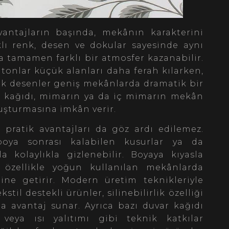
antajların başında, mekânın karakterini
lı renk, desen ve dokular sayesinde aynı
da tamamen farklı bir atmosfer kazanabilir.
 tonlar küçük alanları daha ferah kılarken,
ük desenler geniş mekânlarda dramatik bir
ar kağıdı, mimarın ya da iç mimarın mekân
luşturmasına imkân verir.
a pratik avantajları da göz ardı edilemez.
 boya sonrası kalabilen kusurlar ya da
la kolaylıkla gizlenebilir. Boyaya kıyasla
özellikle yoğun kullanılan mekânlarda
line getirir. Modern üretim teknikleriyle
ekstil destekli ürünler, silinebilirlik özelliği
a avantaj sunar. Ayrıca bazı duvar kağıdı
 veya ısı yalıtımı gibi teknik katkılar