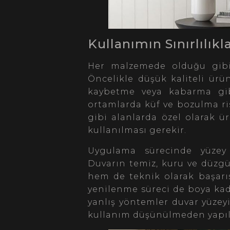
Kullanımın Sınırlılıkla
Her malzemede olduğu gibi, 
Öncelikle düşük kaliteli ürü
kaybetme veya kabarma gibi
ortamlarda küf ve bozulma ri
gibi alanlarda özel olarak ü
kullanılması gerekir.
Uygulama sürecinde yüzey ha
Duvarın temiz, kuru ve düz
hem de teknik olarak başarıs
yenilenme süreci de boya kad
yanlış yöntemler duvar yüzeyi
kullanım düşünülmeden yapıla