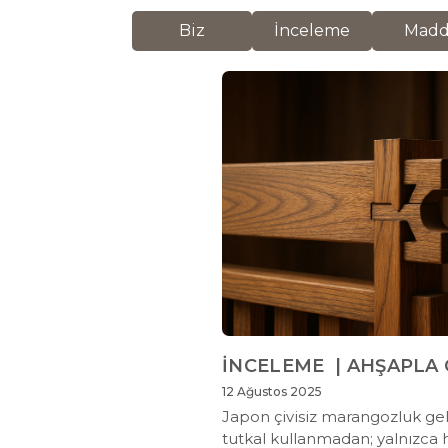
Biz
İnceleme
Mad
İNCELEME | AHŞAPLA Ç
12 Ağustos 2025
Japon çivisiz marangozluk gele
tutkal kullanmadan; yalnızca