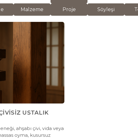
de
Malzeme
Proje
Söyleşi
T
İVİSİZ USTALIK
neği, ahşabı çivi, vida veya
 hassas oyma, kusursuz