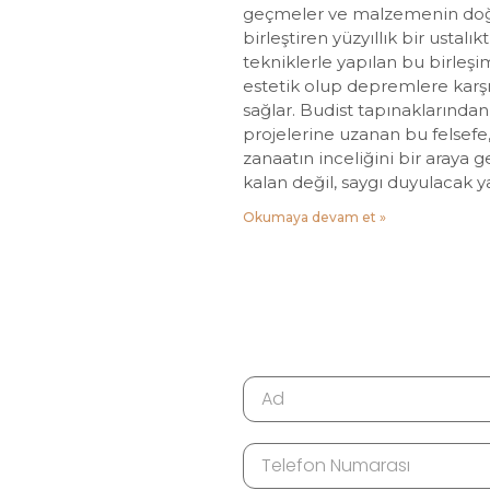
geçmeler ve malzemenin doğa
birleştiren yüzyıllık bir ustalık
tekniklerle yapılan bu birleş
estetik olup depremlere karşı
sağlar. Budist tapınakların
projelerine uzanan bu felsefe,
zanaatın inceliğini bir araya 
kalan değil, saygı duyulacak ya
Okumaya devam et »