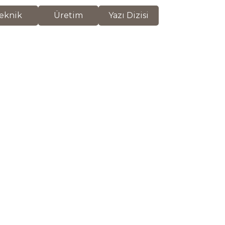
eknik
Üretim
Yazı Dizisi