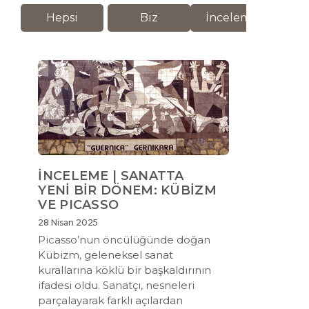
Hepsi
Biz
İnceleme
M
İNCELEME | SANATTA
YENİ BİR DÖNEM: KÜBİZM
VE PICASSO
28 Nisan 2025
Picasso’nun öncülüğünde doğan
Kübizm, geleneksel sanat
kurallarına köklü bir başkaldırının
ifadesi oldu. Sanatçı, nesneleri
parçalayarak farklı açılardan