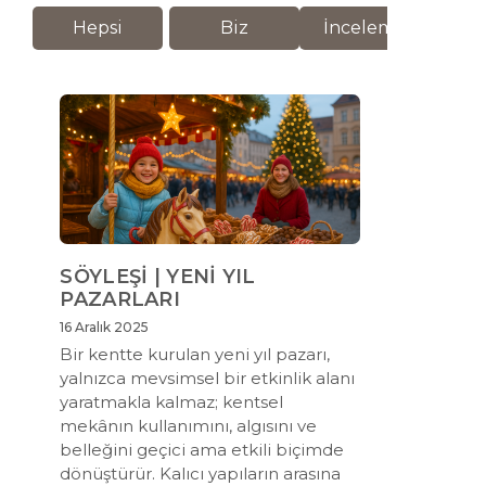
Hepsi
Biz
İnceleme
M
SÖYLEŞİ | YENİ YIL
PAZARLARI
16 Aralık 2025
Bir kentte kurulan yeni yıl pazarı,
yalnızca mevsimsel bir etkinlik alanı
yaratmakla kalmaz; kentsel
mekânın kullanımını, algısını ve
belleğini geçici ama etkili biçimde
dönüştürür. Kalıcı yapıların arasına