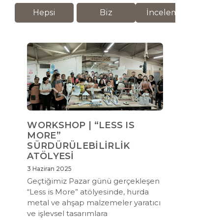
Hepsi
Biz
İnceleme
M
WORKSHOP | “LESS IS
MORE”
SÜRDÜRÜLEBİLİRLİK
ATÖLYESİ
3 Haziran 2025
Geçtiğimiz Pazar günü gerçekleşen
“Less is More” atölyesinde, hurda
metal ve ahşap malzemeler yaratıcı
ve işlevsel tasarımlara