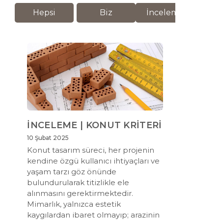
Hepsi
Biz
İnceleme
M
İNCELEME | KONUT KRİTERİ
10 Şubat 2025
Konut tasarım süreci, her projenin
kendine özgü kullanıcı ihtiyaçları ve
yaşam tarzı göz önünde
bulundurularak titizlikle ele
alınmasını gerektirmektedir.
Mimarlık, yalnızca estetik
kaygılardan ibaret olmayıp; arazinin