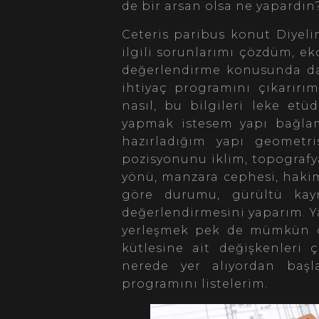
de bir arsan olsa ne yapardın
Ceteris paribus konut Diyelim
ilgili sorunlarımı çözdüm, ek
değerlendirme konusunda da 
ihtiyaç programını çıkarırım
nasıl, bu bilgileri leke etü
yapmak istesem yapı bağlam
hazırladığım yapı geometri
pozisyonunu iklim, topografya
yönü, manzara cephesi, haki
göre durumu, gürültü kayn
değerlendirmesini yaparım. Ya
yerleşmek pek de mümkün değ
kütlesine ait değişkenleri
nerede yer alıyordan başla
programını listelerim.