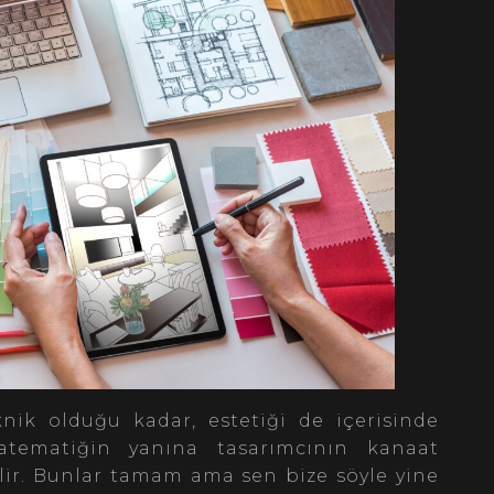
nik olduğu kadar, estetiği de içerisinde
atematiğin yanına tasarımcının kanaat
ir. Bunlar tamam ama sen bize söyle yine