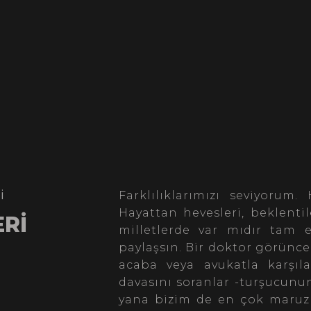
i
Farklılıklarımızı seviyorum.
Hayattan hevesleri, beklentil
ERİ
milletlerde var mıdır tam 
paylaşsın. Bir doktor görünc
acaba veya avukatla karşıla
davasını soranlar -turşucunun
yana bizim de en çok maruz 