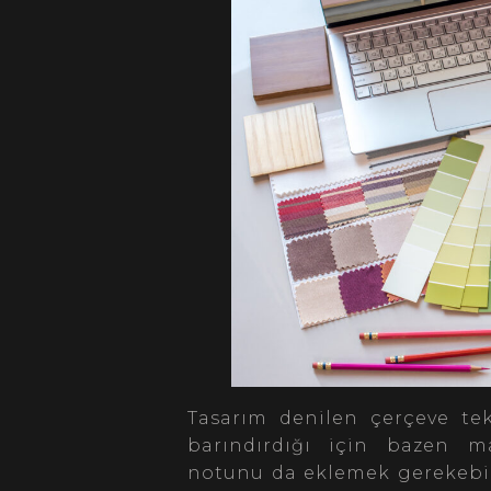
Tasarım denilen çerçeve tek
barındırdığı için bazen m
notunu da eklemek gerekebil