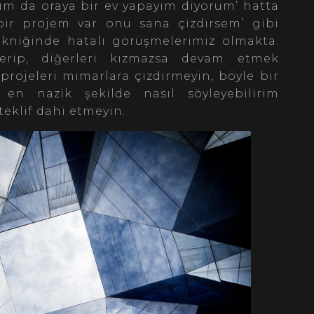
yım da oraya bir ev yapayım diyorum’ hatta
bir projem var onu sana çizdirsem’ gibi
 tekniğinde hatalı görüşmelerimiz olmakta.
erip, diğerleri kızmazsa devam etmek
 projeleri mimarlara çizdirmeyin, böyle bir
en nazik şekilde nasıl söyleyebilirim
eklif dahi etmeyin.