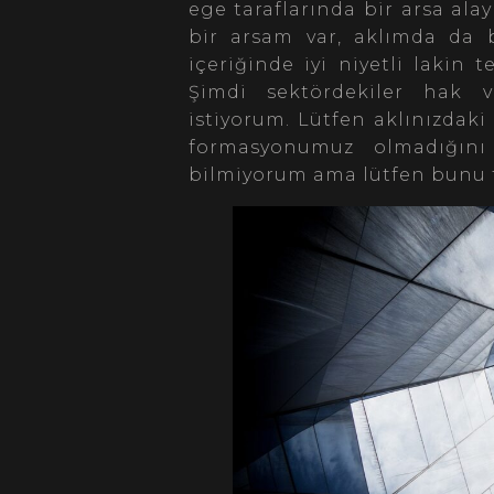
ege taraflarında bir arsa ala
bir arsam var, aklımda da 
içeriğinde iyi niyetli lakin
Şimdi sektördekiler hak v
istiyorum. Lütfen aklınızdaki
formasyonumuz olmadığını 
bilmiyorum ama lütfen bunu t