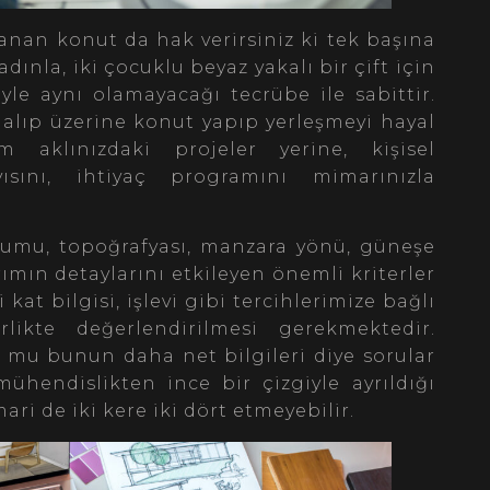
anan konut da hak verirsiniz ki tek başına
dınla, iki çocuklu beyaz yakalı bir çift için
yle aynı olamayacağı tecrübe ile sabittir.
 alıp üzerine konut yapıp yerleşmeyi hayal
 aklınızdaki projeler yerine, kişisel
ayısını, ihtiyaç programını mimarınızla
onumu, topoğrafyası, manzara yönü, güneşe
mın detaylarını etkileyen önemli kriterler
kat bilgisi, işlevi gibi tercihlerimize bağlı
likte değerlendirilmesi gerekmektedir.
k mu bunun daha net bilgileri diye sorular
ühendislikten ince bir çizgiyle ayrıldığı
ari de iki kere iki dört etmeyebilir.