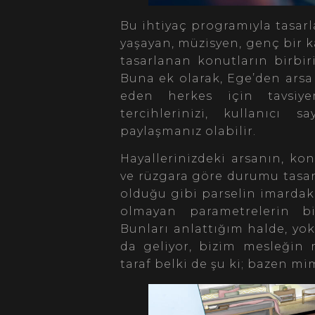
Bu ihtiyaç programıyla tasarl
yaşayan, müzisyen, genç bir ka
tasarlanan konutların birbiri
Buna ek olarak, Ege’den arsa
eden herkes için tavsiyem
tercihlerinizi, kullanıcı s
paylaşmanız olabilir.
Hayallerinizdeki arsanın, k
ve rüzgara göre durumu tasarı
olduğu gibi parselin imardaki 
olmayan parametrelerin bir
Bunları anlattığım halde, yo
da geliyor, bizim mesleğin m
taraf belki de şu ki; bazen mim