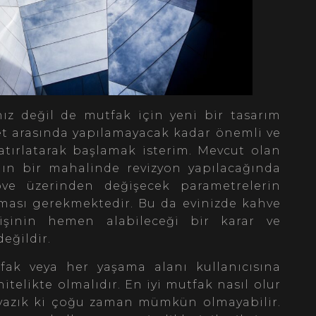
nız değil de mutfak için yeni bir tasarım
et arasında yapılamayacak kadar önemli ve
atırlatarak başlamak isterim. Mevcut olan
nın bir mahalinde revizyon yapılacağında
öve üzerinden değişecek parametrelerin
ılması gerekmektedir. Bu da evinizde kahve
şinin hemen alabileceği bir karar ve
değildir.
fak veya her yaşama alanı kullanıcısına
elikte olmalıdır. En iyi mutfak nasıl olur
yazık ki çoğu zaman mümkün olmayabilir.