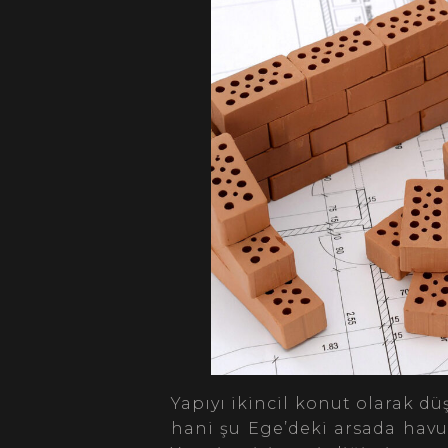
Yapıyı ikincil konut olarak 
hani şu Ege’deki arsada havuz