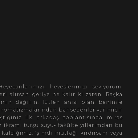
 Heyecanlarımızı, heveslerimizi seviyorum.
eri alırsan geriye ne kalır ki zaten. Başka
emin değilim, lütfen anısı olan benimle
e romatizmalarından bahsedenler var mıdır
ştığınız ilk arkadaş toplantısında miras
 ikramı turşu suyu- fakülte yıllarımdan bu
kaldığımız, ‘şimdi mutfağı kırdırsam veya