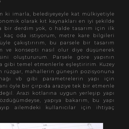
?
 ki imarla, belediyeyeyle kat mülkiyetiyle
onomik olarak kıt kaynakları en iyi şekilde
bir derdim yok, o halde tasarım için ilk
, kaç oda istiyorum, metre kare bilgileri
düyle çakıştırırım, bu parsele bir tasarım
 ve konsepti nasıl olur diye düşünerek
sini oluştururum. Parsele göre yapının
 gibi temel etmenlerle eşleştiririm. Kuzey
m rüzgar, mahallerin güneşin pozisyonuna
ağı vb gibi parametrelerin yapı için
ni öyle bir çırpıda araziye tek bir etmenle
il. Arazi kotlarına uygun yerleşip yapı
 çözdüğümdeyse, yapıya bakarım, bu yapı
yıp ailemdeki kullanıcılar için ihtiyaç