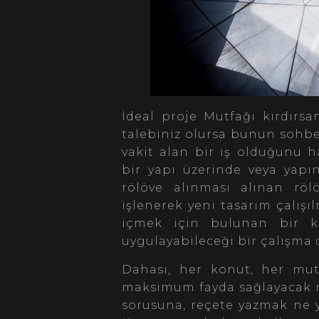
İdeal proje Mutfağı kırdırsa
talebiniz olursa bunun sohb
vakit alan bir iş olduğunu h
bir yapı üzerinde veya yapı
rölöve alınması alınan röl
işlenerek yeni tasarım çalış
içmek için bulunan bir ki
uygulayabileceği bir çalışma 
Dahası, her konut, her mut
maksimum fayda sağlayacak nit
sorusuna, reçete yazmak ne 