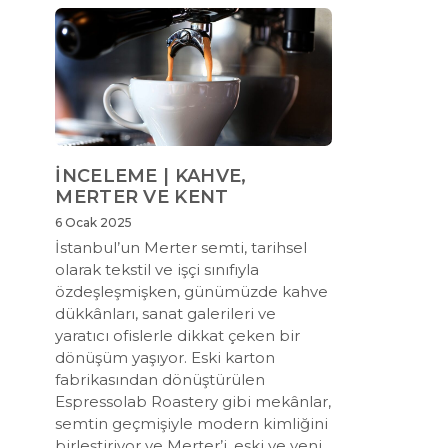
İNCELEME | KAHVE,
MERTER VE KENT
6 Ocak 2025
İstanbul’un Merter semti, tarihsel
olarak tekstil ve işçi sınıfıyla
özdeşleşmişken, günümüzde kahve
dükkânları, sanat galerileri ve
yaratıcı ofislerle dikkat çeken bir
dönüşüm yaşıyor. Eski karton
fabrikasından dönüştürülen
Espressolab Roastery gibi mekânlar,
semtin geçmişiyle modern kimliğini
birleştiriyor ve Merter’i, eski ve yeni