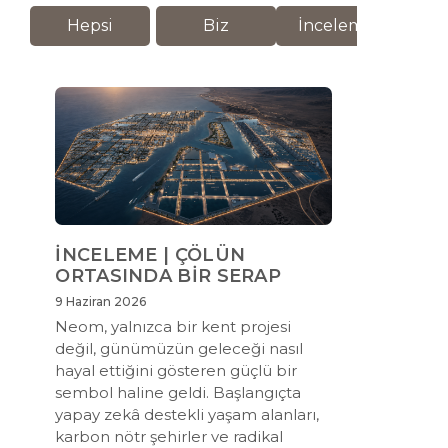
Hepsi
Biz
İnceleme
M
İNCELEME | ÇÖLÜN
ORTASINDA BİR SERAP
9 Haziran 2026
Neom, yalnızca bir kent projesi
değil, günümüzün geleceği nasıl
hayal ettiğini gösteren güçlü bir
sembol haline geldi. Başlangıçta
yapay zekâ destekli yaşam alanları,
karbon nötr şehirler ve radikal