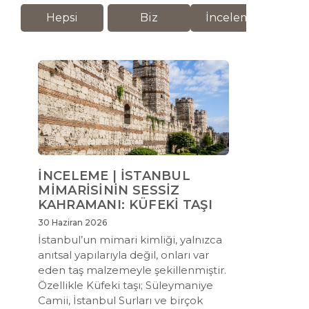
Hepsi
Biz
İnceleme
M
İNCELEME | İSTANBUL
MİMARİSİNİN SESSİZ
KAHRAMANI: KÜFEKİ TAŞI
30 Haziran 2026
İstanbul’un mimari kimliği, yalnızca
anıtsal yapılarıyla değil, onları var
eden taş malzemeyle şekillenmiştir.
Özellikle Küfeki taşı; Süleymaniye
Camii, İstanbul Surları ve birçok