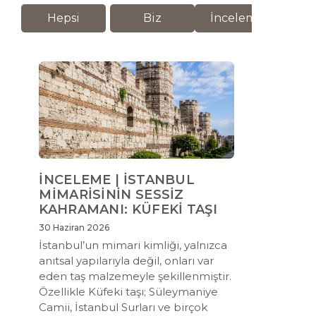
Hepsi
Biz
İnceleme
M
İNCELEME | İSTANBUL
MİMARİSİNİN SESSİZ
KAHRAMANI: KÜFEKİ TAŞI
30 Haziran 2026
İstanbul’un mimari kimliği, yalnızca
anıtsal yapılarıyla değil, onları var
eden taş malzemeyle şekillenmiştir.
Özellikle Küfeki taşı; Süleymaniye
Camii, İstanbul Surları ve birçok