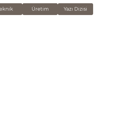
eknik
Üretim
Yazı Dizisi