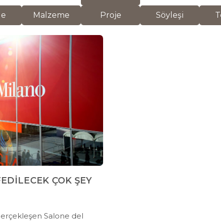
de
Malzeme
Proje
Söyleşi
T
FEDİLECEK ÇOK ŞEY
 gerçekleşen Salone del