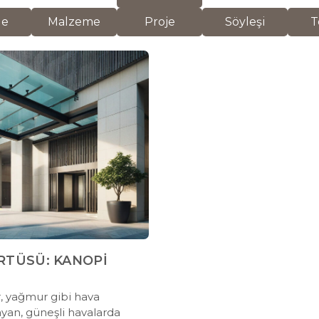
de
Malzeme
Proje
Söyleşi
T
ÖRTÜSÜ: KANOPİ
, yağmur gibi hava
ayan, güneşli havalarda