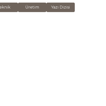
eknik
Üretim
Yazı Dizisi