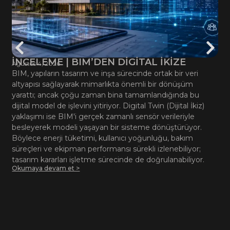
İNCELEME | BIM’DEN DİGİTAL İKİZE
Ağustos 4, 2026
BIM, yapıların tasarım ve inşa sürecinde ortak bir veri
altyapısı sağlayarak mimarlıkta önemli bir dönüşüm
yarattı; ancak çoğu zaman bina tamamlandığında bu
dijital model de işlevini yitiriyor. Digital Twin (Dijital İkiz)
yaklaşımı ise BIM'i gerçek zamanlı sensör verileriyle
besleyerek modeli yaşayan bir sisteme dönüştürüyor.
Böylece enerji tüketimi, kullanıcı yoğunluğu, bakım
süreçleri ve ekipman performansı sürekli izlenebiliyor;
tasarım kararları işletme sürecinde de doğrulanabiliyor.
Okumaya devam et >