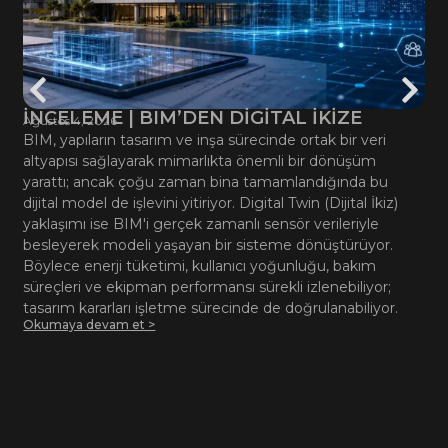
İNCELEME | BIM’DEN DİGİTAL İKİZE
Ağustos 4, 2026
BIM, yapıların tasarım ve inşa sürecinde ortak bir veri
altyapısı sağlayarak mimarlıkta önemli bir dönüşüm
yarattı; ancak çoğu zaman bina tamamlandığında bu
dijital model de işlevini yitiriyor. Digital Twin (Dijital İkiz)
yaklaşımı ise BIM'i gerçek zamanlı sensör verileriyle
besleyerek modeli yaşayan bir sisteme dönüştürüyor.
Böylece enerji tüketimi, kullanıcı yoğunluğu, bakım
süreçleri ve ekipman performansı sürekli izlenebiliyor;
tasarım kararları işletme sürecinde de doğrulanabiliyor.
Okumaya devam et >