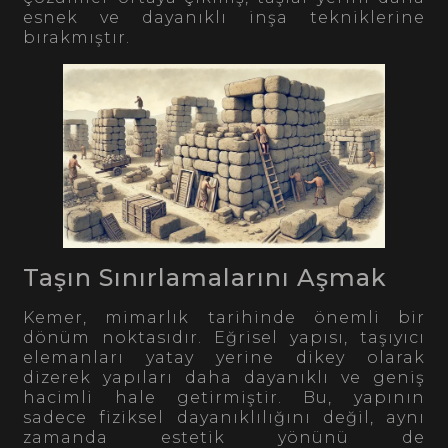
esnek ve dayanıklı inşa tekniklerine
bırakmıştır.
Taşın Sınırlamalarını Aşmak
Kemer, mimarlık tarihinde önemli bir
dönüm noktasıdır. Eğrisel yapısı, taşıyıcı
elemanları yatay yerine dikey olarak
dizerek yapıları daha dayanıklı ve geniş
hacimli hale getirmiştir. Bu, yapının
sadece fiziksel dayanıklılığını değil, aynı
zamanda estetik yönünü de