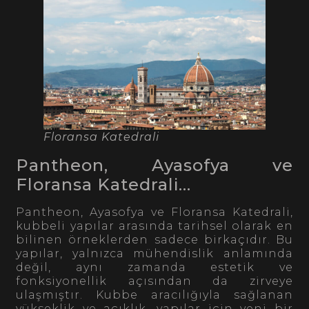
Floransa Katedrali
Pantheon, Ayasofya ve
Floransa Katedrali…
Pantheon, Ayasofya ve Floransa Katedrali,
kubbeli yapılar arasında tarihsel olarak en
bilinen örneklerden sadece birkaçıdır. Bu
yapılar, yalnızca mühendislik anlamında
değil, aynı zamanda estetik ve
fonksiyonellik açısından da zirveye
ulaşmıştır. Kubbe aracılığıyla sağlanan
yükseklik ve açıklık, yapılar için yeni bir