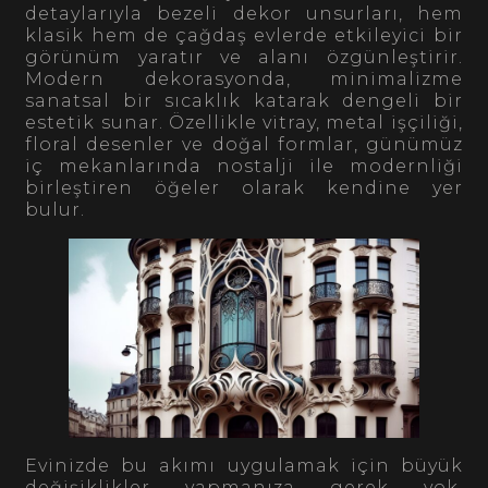
detaylarıyla bezeli dekor unsurları, hem
klasik hem de çağdaş evlerde etkileyici bir
görünüm yaratır ve alanı özgünleştirir.
Modern dekorasyonda, minimalizme
sanatsal bir sıcaklık katarak dengeli bir
estetik sunar. Özellikle vitray, metal işçiliği,
floral desenler ve doğal formlar, günümüz
iç mekanlarında nostalji ile modernliği
birleştiren öğeler olarak kendine yer
bulur.
Evinizde bu akımı uygulamak için büyük
değişiklikler yapmanıza gerek yok.