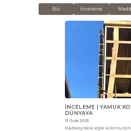
Biz
İnceleme
Mad
İNCELEME | YAMUK K
DÜNYAYA
13 Ocak 2025
Kadıköy’deki eğik kolonlu bin