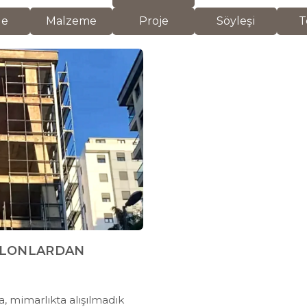
de
Malzeme
Proje
Söyleşi
T
OLONLARDAN
a, mimarlıkta alışılmadık