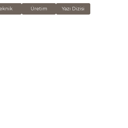
eknik
Üretim
Yazı Dizisi