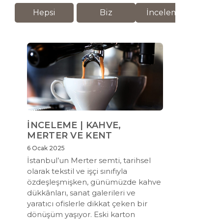
Hepsi
Biz
İnceleme
M
İNCELEME | KAHVE,
MERTER VE KENT
6 Ocak 2025
İstanbul’un Merter semti, tarihsel
olarak tekstil ve işçi sınıfıyla
özdeşleşmişken, günümüzde kahve
dükkânları, sanat galerileri ve
yaratıcı ofislerle dikkat çeken bir
dönüşüm yaşıyor. Eski karton