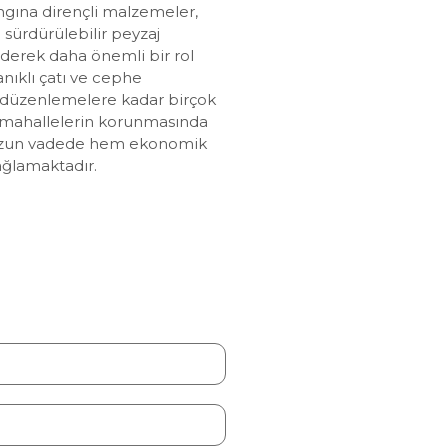
angına dirençli malzemeler,
ve sürdürülebilir peyzaj
derek daha önemli bir rol
nıklı çatı ve cephe
düzenlemelere kadar birçok
ve mahallelerin korunmasında
 uzun vadede hem ekonomik
ağlamaktadır.