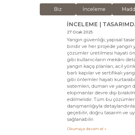
Biz
İnceleme
Mad
İNCELEME | TASARIMD
27 Ocak 2025
Yangın güvenliği, yapısal tasa
biridir ve her projede yangın
çözümler üretilmesi hayati öne
gibi kullanıcıların mekânı det
yangın kaçış planları, acil yön
barlı kapılar ve sertifikalı y
gibi önlemler hayati kurtarabil
sistemleri, duman ve yangın 
ekipmanlar devre dışı bırakıl
edilmelidir. Tüm bu çözümler
danışmanlığıyla detaylandırıl
geçebilir, doğru tasarım ve u
sağlanabilir.
Okumaya devam et »