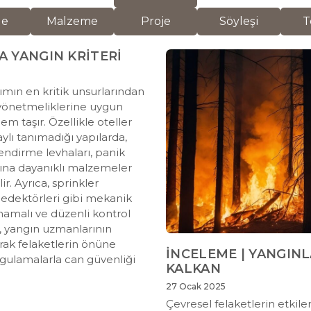
de
Malzeme
Proje
Söyleşi
T
A YANGIN KRİTERİ
rımın en kritik unsurlarından
 yönetmeliklerine uygun
m taşır. Özellikle oteller
aylı tanımadığı yapılarda,
lendirme levhaları, panik
angına dayanıklı malzemeler
ir. Ayrıca, sprinkler
dedektörleri gibi mekanik
mamalı ve düzenli kontrol
, yangın uzmanlarının
arak felaketlerin önüne
İNCELEME | YANGINL
ygulamalarla can güvenliği
KALKAN
27 Ocak 2025
Çevresel felaketlerin etkile