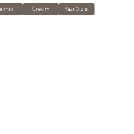
eknik
Üretim
Yazı Dizisi