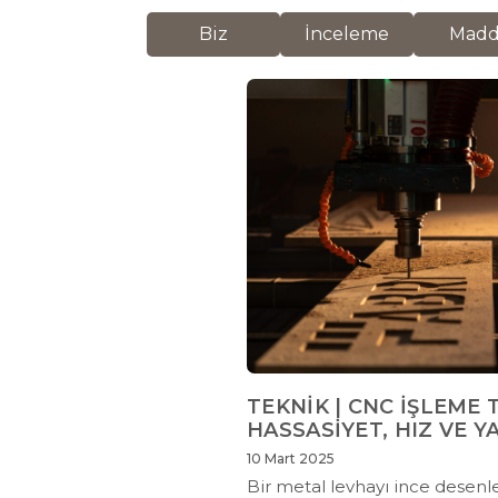
Biz
İnceleme
Mad
TEKNİK | CNC İŞLEME 
HASSASİYET, HIZ VE Y
10 Mart 2025
Bir metal levhayı ince desenl