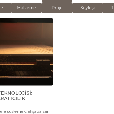
de
Malzeme
Proje
Söyleşi
T
TEKNOLOJİSİ:
ARATICILIK
erle süslemek, ahşaba zarif