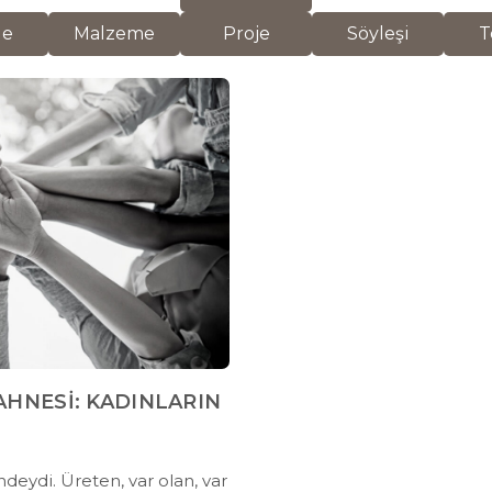
de
Malzeme
Proje
Söyleşi
T
AHNESİ: KADINLARIN
ndeydi. Üreten, var olan, var