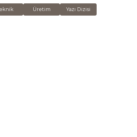
eknik
Üretim
Yazı Dizisi