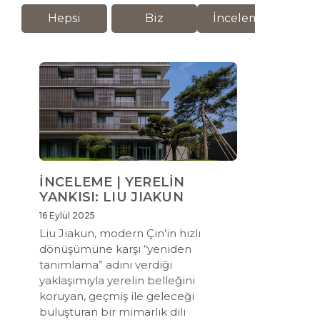
Hepsi
Biz
İnceleme
M
İNCELEME | YERELİN
YANKISI: LIU JIAKUN
16 Eylül 2025
Liu Jiakun, modern Çin’in hızlı
dönüşümüne karşı “yeniden
tanımlama” adını verdiği
yaklaşımıyla yerelin belleğini
koruyan, geçmiş ile geleceği
buluşturan bir mimarlık dili