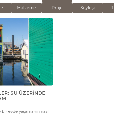
de
Malzeme
Proje
Söyleşi
T
LER: SU ÜZERİNDE
AM
e bir evde yaşamanın nasıl