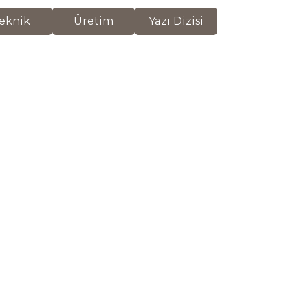
eknik
Üretim
Yazı Dizisi