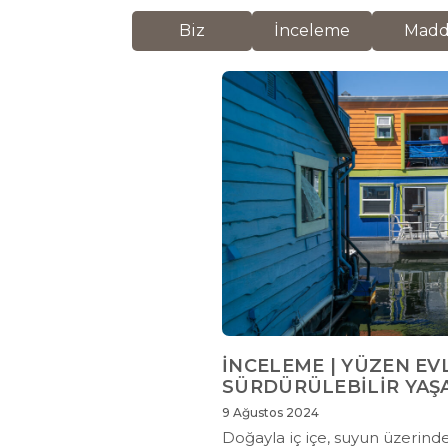
Biz
İnceleme
Mad
İNCELEME | YÜZEN EV
SÜRDÜRÜLEBİLİR YAŞ
9 Ağustos 2024
Doğayla iç içe, suyun üzerind