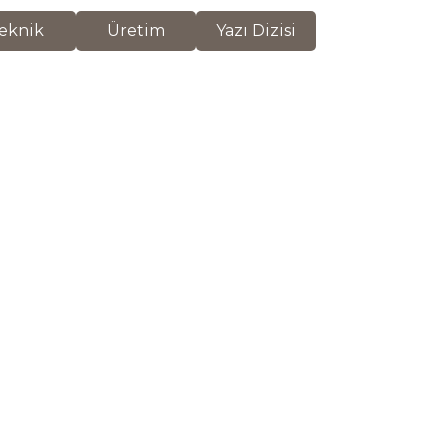
eknik
Üretim
Yazı Dizisi