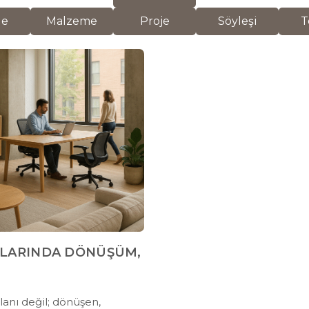
de
Malzeme
Proje
Söyleşi
T
ANLARINDA DÖNÜŞÜM,
alanı değil; dönüşen,