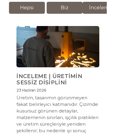
Hepsi
Biz
İnceleme
M
İNCELEME | ÜRETİMİN
SESSİZ DİSİPLİNİ
23 Haziran 2026
Üretim, tasarımın görünmeyen
fakat belirleyici katmanıdır. Çizimde
kusursuz görünen detaylar,
malzemenin sınırları, işçilik pratikleri
ve üretim süreçleriyle yeniden
şekillenir; bu nedenle iyi sonuç