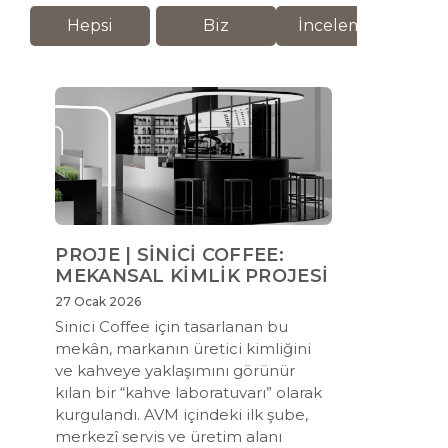
Hepsi
Biz
İnceleme
M
PROJE | SİNİCİ COFFEE:
MEKANSAL KİMLİK PROJESİ
27 Ocak 2026
Sinici Coffee için tasarlanan bu
mekân, markanın üretici kimliğini
ve kahveye yaklaşımını görünür
kılan bir “kahve laboratuvarı” olarak
kurgulandı. AVM içindeki ilk şube,
merkezî servis ve üretim alanı