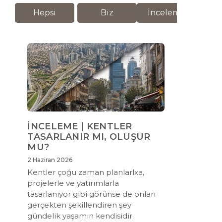
Hepsi
Biz
İnceleme
M
İNCELEME | KENTLER
TASARLANIR MI, OLUŞUR
MU?
2 Haziran 2026
Kentler çoğu zaman planlarlxa,
projelerle ve yatırımlarla
tasarlanıyor gibi görünse de onları
gerçekten şekillendiren şey
gündelik yaşamın kendisidir.