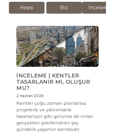
Hepsi
Biz
İnceleme
M
İNCELEME | KENTLER
TASARLANIR MI, OLUŞUR
MU?
2 Haziran 2026
Kentler çoğu zaman planlarlxa,
projelerle ve yatırımlarla
tasarlanıyor gibi görünse de onları
gerçekten şekillendiren şey
gündelik yaşamın kendisidir.