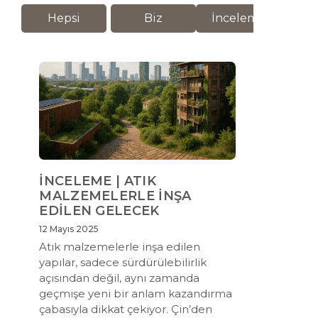
Hepsi
Biz
İnceleme
M
İNCELEME | ATIK
MALZEMELERLE İNŞA
EDİLEN GELECEK
12 Mayıs 2025
Atık malzemelerle inşa edilen
yapılar, sadece sürdürülebilirlik
açısından değil, aynı zamanda
geçmişe yeni bir anlam kazandırma
çabasıyla dikkat çekiyor. Çin’den