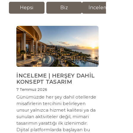
Hepsi
Biz
İnceleme
M
İNCELEME | HERŞEY DAHİL
KONSEPT TASARIM
7 Temmuz 2026
Günümüzde her şey dahil otellerde
misafirlerin tercihini belirleyen
unsur yalnızca hizmet kalitesi ya da
sunulan aktiviteler değil, mimari
tasarımın yarattığı ilk izlenimdir.
Dijital platformlarda başlayan bu