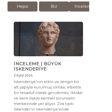
Hepsi
Biz
İnceleme
M
İNCELEME | BÜYÜK
İSKENDERİYE
2 Eylül 2024
İskenderiye’nin etkin ve zengin bir
alt yapıyla kurulmuş olması, elbette
bir tesadüf olarak görülemez. İktidar
ve kent ilişkisi kentsel sorunsalın
merkezinde yer alıyor. Zira tıpkı
İskender’in İskenderiye’sinde