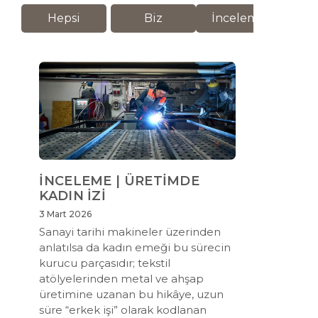
Hepsi
Biz
İnceleme
M
İNCELEME | ÜRETİMDE
KADIN İZİ
3 Mart 2026
Sanayi tarihi makineler üzerinden
anlatılsa da kadın emeği bu sürecin
kurucu parçasıdır; tekstil
atölyelerinden metal ve ahşap
üretimine uzanan bu hikâye, uzun
süre “erkek işi” olarak kodlanan