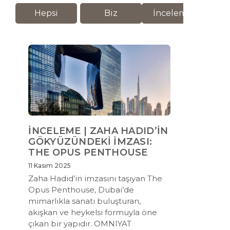
Hepsi
Biz
İnceleme
M
İNCELEME | ZAHA HADID’İN
GÖKYÜZÜNDEKİ İMZASI:
THE OPUS PENTHOUSE
11 Kasım 2025
Zaha Hadid’in imzasını taşıyan The
Opus Penthouse, Dubai’de
mimarlıkla sanatı buluşturan,
akışkan ve heykelsi formuyla öne
çıkan bir yapıdır. OMNIYAT