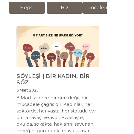
Hepsi
Biz
İnceleme
M
SÖYLEŞİ | BİR KADIN, BİR
SÖZ
3 Mart 2025
8 Mart sadece bir gün değil, bir
mücadele çağrısıdır. Kadınlar, her
sektörde, her yaşta, her statüde var
olma savaşı veriyor. Evde, işte,
okulda, sokakta; haklarını savunan,
emeğini görünür kılmaya çalışan