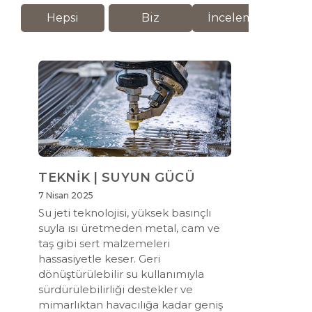
Hepsi
Biz
İnceleme
M
TEKNİK | SUYUN GÜCÜ
7 Nisan 2025
Su jeti teknolojisi, yüksek basınçlı
suyla ısı üretmeden metal, cam ve
taş gibi sert malzemeleri
hassasiyetle keser. Geri
dönüştürülebilir su kullanımıyla
sürdürülebilirliği destekler ve
mimarlıktan havacılığa kadar geniş