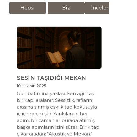
Hepsi
Biz
İnceleme
M
SESİN TAŞIDIĞI MEKAN
10 Haziran 2025
Gün batımına yaklaşırken ağır taş
bir kapı aralanır. Sessizlik, rafların
arasına sinmiş eski kitap kokusuyla
iç içe geçmiştir. Yankılanan her
adım, bir zamanlar burada atılmış
başka adımların izini sürer. Bir kitap
çıkar aradan: “Akustik ve Mekân.”