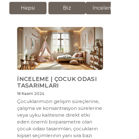
Hepsi
Biz
İnceleme
M
İNCELEME | ÇOCUK ODASI
TASARIMLARI
18 Kasım 2024
Çocuklarımızın gelişim süreçlerine,
çalışma ve konsantrasyon sürelerine
veya uyku kalitesine direkt etki
eden önemli birparametre olan
çocuk odası tasarımları, çocukların
kişisel seçimlerinin yanı sıra bazı