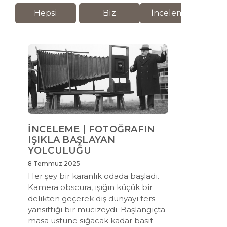
Hepsi
Biz
İnceleme
M
İNCELEME | FOTOĞRAFIN
IŞIKLA BAŞLAYAN
YOLCULUĞU
8 Temmuz 2025
Her şey bir karanlık odada başladı.
Kamera obscura, ışığın küçük bir
delikten geçerek dış dünyayı ters
yansıttığı bir mucizeydi. Başlangıçta
masa üstüne sığacak kadar basit