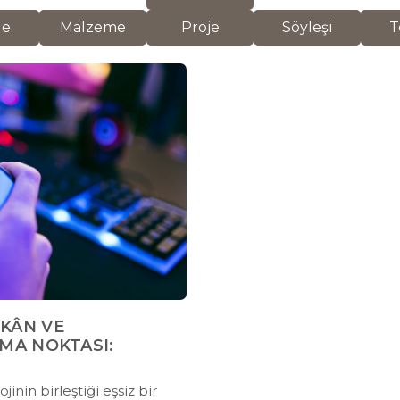
de
Malzeme
Proje
Söyleşi
T
EKÂN VE
MA NOKTASI:
inin birleştiği eşsiz bir