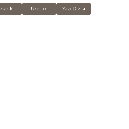
eknik
Üretim
Yazı Dizisi