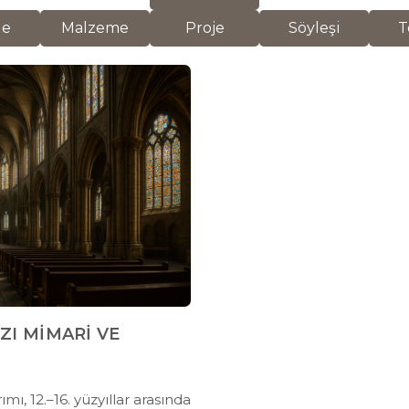
de
Malzeme
Proje
Söyleşi
T
ZI MİMARİ VE
ı, 12.–16. yüzyıllar arasında