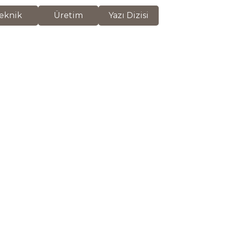
eknik
Üretim
Yazı Dizisi