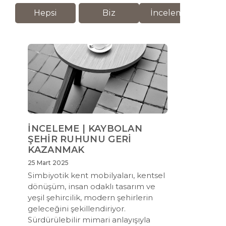
Hepsi
Biz
İnceleme
M
İNCELEME | KAYBOLAN
ŞEHİR RUHUNU GERİ
KAZANMAK
25 Mart 2025
Simbiyotik kent mobilyaları, kentsel
dönüşüm, insan odaklı tasarım ve
yeşil şehircilik, modern şehirlerin
geleceğini şekillendiriyor.
Sürdürülebilir mimari anlayışıyla